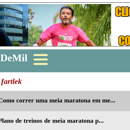
zDeMil
fartlek
- Como correr uma meia maratona em me...
Plano de treinos de meia maratona p...