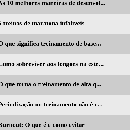
 As 10 melhores maneiras de desenvol...
6 treinos de maratona infalíveis
O que significa treinamento de base...
Como sobreviver aos longões na este...
O que torna o treinamento de alta q...
Periodização no treinamento não é c...
 Burnout: O que é e como evitar