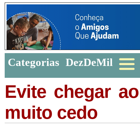
Categorias
DezDeMil
Evite chegar ao
muito cedo