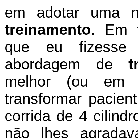
em adotar uma n
treinamento
. Em 
que eu fizesse
abordagem de
t
melhor (ou em a
transformar pacie
corrida de 4 cilin
não lhes agradav