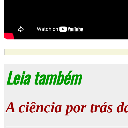
Leia também
A ciência por trás d