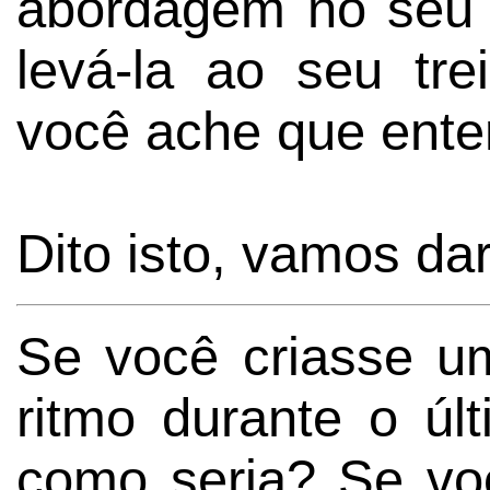
abordagem no seu t
levá-la ao seu tr
você ache que ente
Dito isto, vamos da
Se você criasse u
ritmo durante o úl
como seria? Se vo