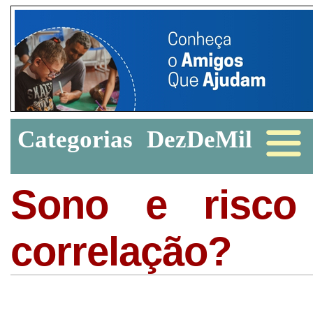
Categorias
DezDeMil
Sono e risco
correlação?