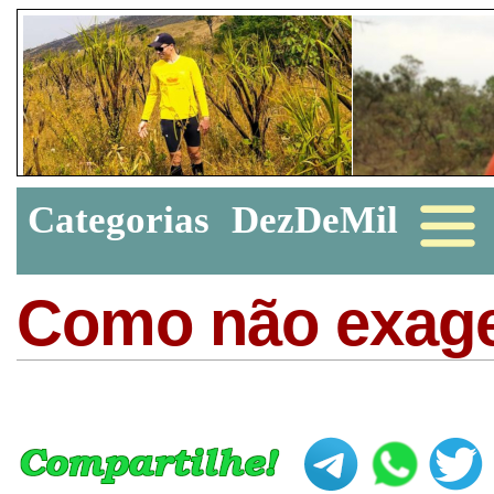
Categorias
DezDeMil
Como não exager