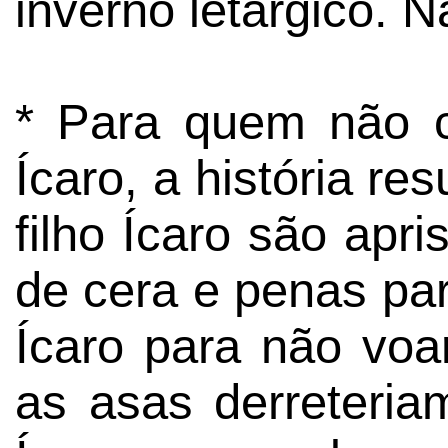
inverno letárgico. 
* Para quem não 
Ícaro, a história r
filho Ícaro são apr
de cera e penas pa
Ícaro para não voar
as asas derreteria