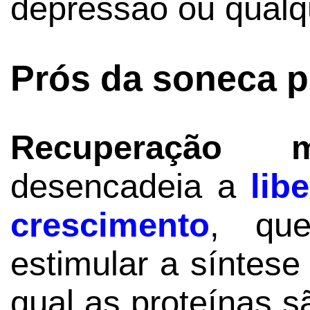
depressão ou qualqu
Prós da soneca p
Recuperação mu
desencadeia a
lib
crescimento
, que
estimular a síntese
qual as proteínas s