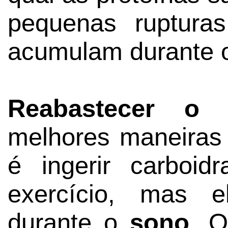
pequenas ruptura
acumulam durante o
Reabastecer o g
melhores maneiras 
é ingerir carboid
exercício, mas
durante o
sono
. O