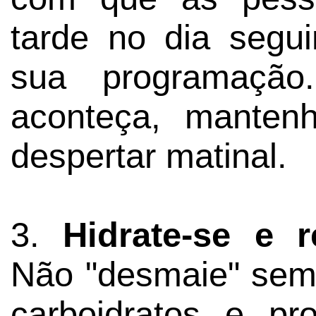
tarde no dia segui
sua programaçã
aconteça, manten
despertar matinal.
3.
Hidrate-se e 
Não "desmaie" sem p
carboidratos e pro