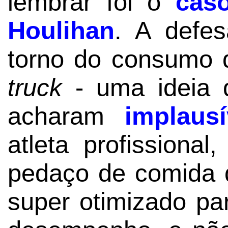
lembrar foi o
cas
Houlihan
. A defe
torno do consumo 
truck
- uma ideia 
acharam
implausí
atleta profissiona
pedaço de comida 
super otimizado pa