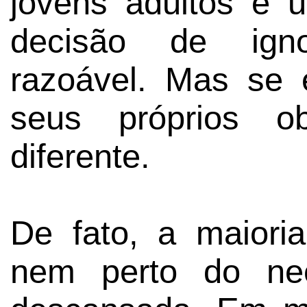
jovens adultos é
decisão de igno
razoável. Mas se 
seus próprios ob
diferente.
De fato, a maiori
nem perto do nec