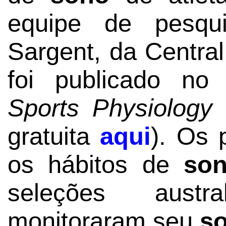
equipe de pesqui
Sargent, da Central
foi publicado n
Sports Physiology
gratuita
aqui
). Os 
os hábitos de
so
seleções austr
monitoraram seu
s