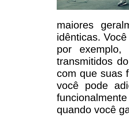
maiores geral
idênticas. Você
por exemplo,
transmitidos d
com que suas f
você pode adi
funcionalment
quando você g