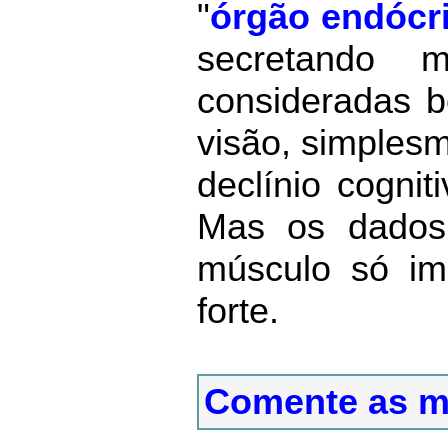
"
órgão endócr
secretando 
consideradas b
visão, simplesm
declínio cogni
Mas os dados
músculo só im
forte.
Comente as m