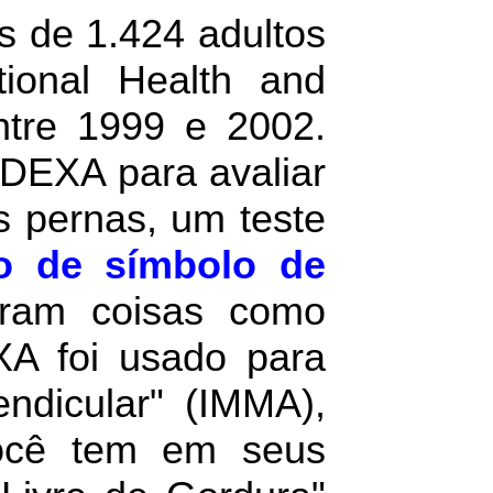
s de 1.424 adultos
ional Health and
ntre 1999 e 2002.
DEXA para avaliar
 pernas, um teste
ão de símbolo de
aram coisas como
XA foi usado para
ndicular" (IMMA),
ocê tem em seus