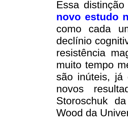
Essa distinção
novo estudo 
como cada um
declínio cognit
resistência m
muito tempo m
são inúteis, j
novos result
Storoschuk d
Wood da Univers