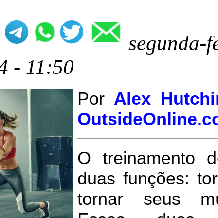
segunda
4 - 11:50
Por
Alex Hutch
OutsideOnline.
O treinamento d
duas funções: tor
tornar seus mú