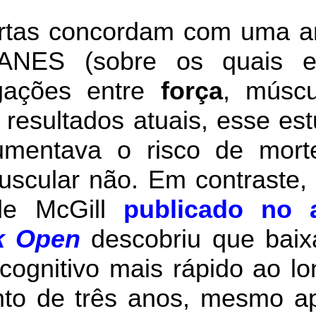
tas concordam com uma aná
ANES (sobre os quais e
igações entre
força
, múscu
resultados atuais, esse es
mentava o risco de mort
scular não. Em contraste,
ade McGill
publicado no
k Open
descobriu que baix
 cognitivo mais rápido ao l
o de três anos, mesmo apó