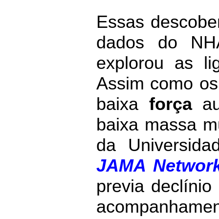
Essas descober
dados do NH
explorou as l
Assim como os 
baixa
força
au
baixa massa mu
da Universid
JAMA Networ
previa declínio
acompanhament