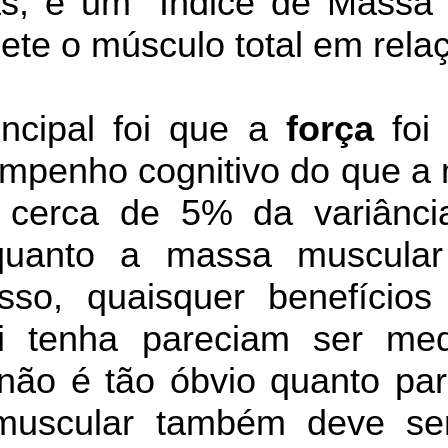
s, e um "Indice de Massa 
lete o músculo total em relaç
incipal foi que a
força
foi 
mpenho cognitivo do que a 
 cerca de 5% da variânci
nquanto a massa muscular
sso, quaisquer benefícios
i tenha pareciam ser me
o não é tão óbvio quanto pa
muscular também deve se