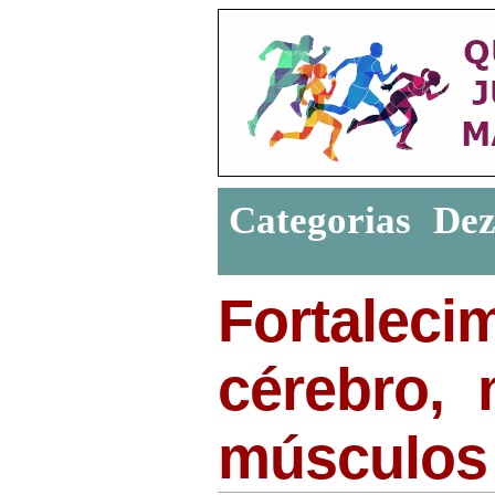
Categorias
De
Fortale
cérebro,
músculos