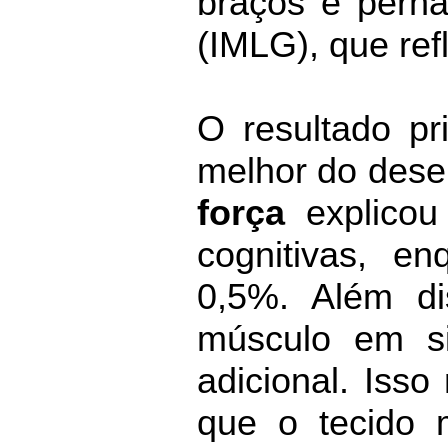
braços e perna
(IMLG), que ref
O resultado pr
melhor do dese
força
explicou
cognitivas, e
0,5%. Além di
músculo em s
adicional. Iss
que o tecido 