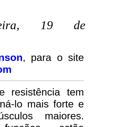
-feira, 19 de
inson
, para o site
com
e resistência tem
ná-lo mais forte e
sculos maiores.