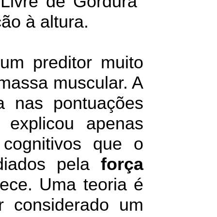
Livre de Gordura"
ão à altura.
um preditor muito
massa muscular. A
a nas pontuações
 explicou apenas
 cognitivos que o
diados pela
força
rece. Uma teoria é
r considerado um