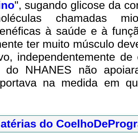
ino
", sugando glicose da co
moléculas chamadas mi
enéficas à saúde e à funçã
ente ter muito músculo deve
tivo, independentemente de
 do NHANES não apoiara
portava na medida em qu
atérias do CoelhoDeProg