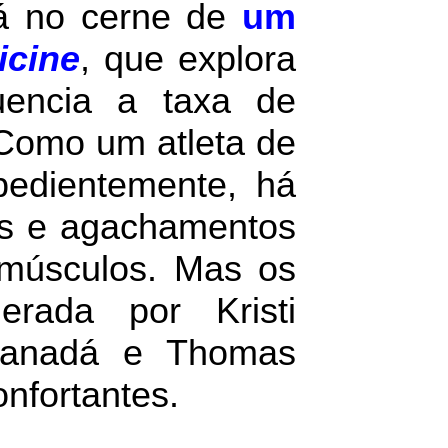
á no cerne de
um
icine
, que explora
uencia a taxa de
 Como um atleta de
bedientemente, há
as e agachamentos
 músculos. Mas os
erada por Kristi
 Canadá e Thomas
nfortantes.