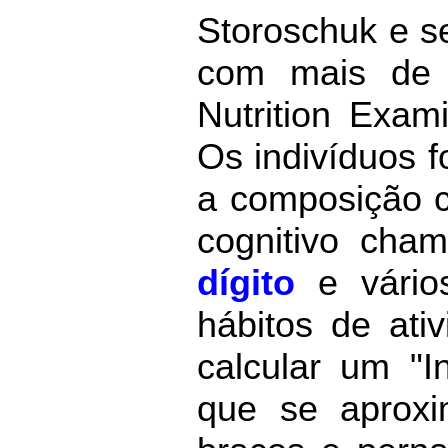
Storoschuk e s
com mais de 6
Nutrition Exa
Os indivíduos 
a composição c
cognitivo ch
dígito
e vários
hábitos de ati
calcular um "
que se aprox