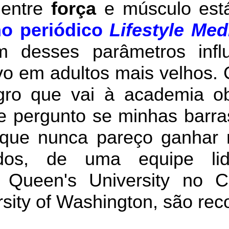
 entre
força
e músculo est
no periódico
Lifestyle Med
 desses parâmetros infl
ivo em adultos mais velhos.
agro que vai à academia o
e pergunto se minhas barr
á que nunca pareço ganhar
ados, de uma equipe lid
a Queen's University no
ity of Washington, são reco