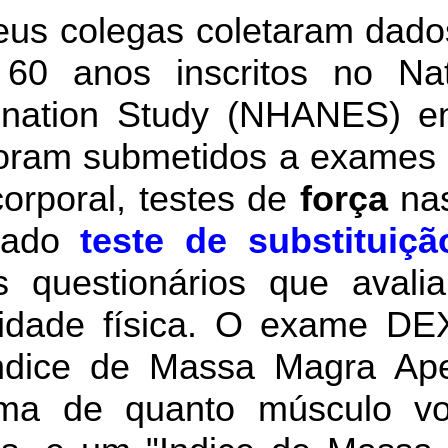
eus colegas coletaram dado
0 anos inscritos no Nat
mination Study (NHANES) e
foram submetidos a exames 
orporal, testes de
força
nas
amado
teste de substituiç
 questionários que avali
vidade física. O exame DE
Indice de Massa Magra Ape
ima de quanto músculo v