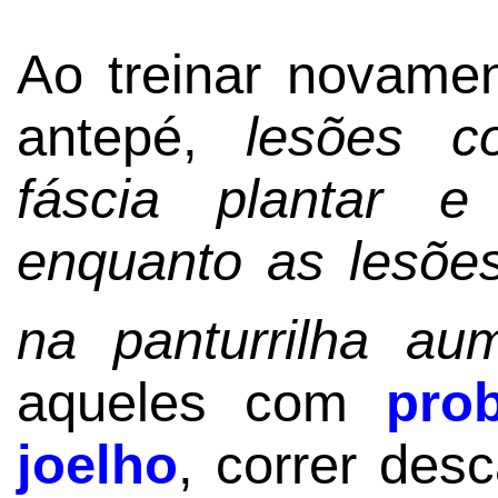
Ao treinar novamen
antepé,
lesões co
fáscia plantar e
enquanto as lesõe
na panturrilha au
aqueles com
pro
joelho
, correr desc