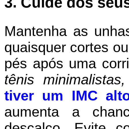
3. Cuide dos seu
Mantenha as unhas
quaisquer cortes ou
pés após uma corr
tênis minimalistas,
tiver um IMC alt
aumenta a chanc
descalço. Evite c