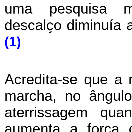
uma pesquisa m
descalço diminuía a
(1)
Acredita-se que a
marcha, no ângul
aterrissagem qua
aumenta a força 