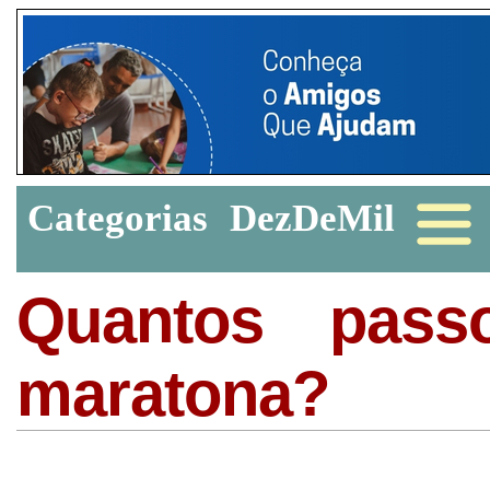
Categorias
DezDeMil
Quantos pas
maratona?