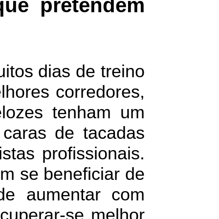
 que pretendem
itos dias de treino
lhores corredores,
velozes tenham um
 caras de tacadas
tas profissionais.
em se beneficiar de
 de aumentar com
cuperar-se melhor