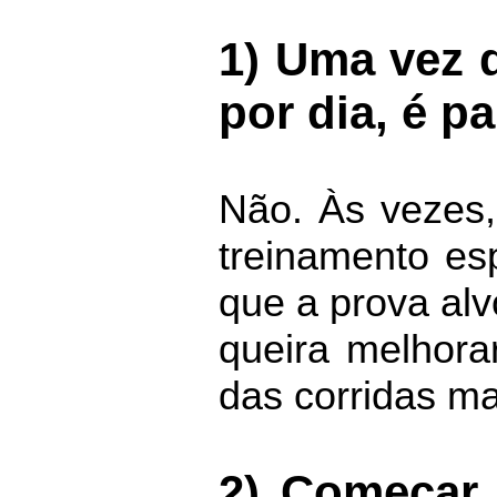
1) Uma vez 
por dia, é p
Não. Às vezes,
treinamento es
que a prova alv
queira melhora
das corridas ma
2) Começar 