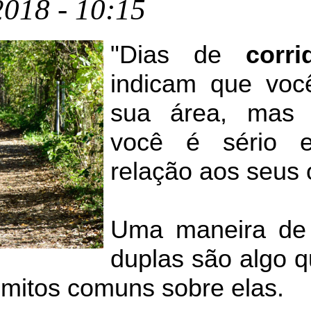
018 - 10:15
"Dias de
corri
indicam que voc
sua área, mas 
você é sério e
relação aos seus 
Uma maneira de 
duplas são algo q
 mitos comuns sobre elas.