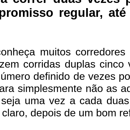
omisso regular, até
onheça muitos corredores
azem corridas duplas cinco
úmero definido de vezes po
para simplesmente não as a
, seja uma vez a cada dua
 claro, depois de um bom ref