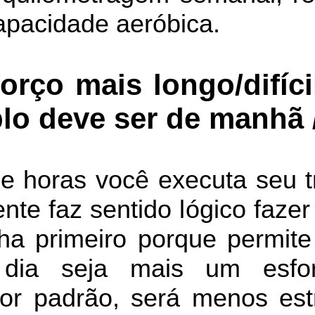
apacidade aeróbica.
orço mais longo/difíc
lo deve ser de manhã /
e horas você executa seu t
nte faz sentido lógico faze
enha primeiro porque permi
 dia seja mais um esfo
or padrão, será menos est