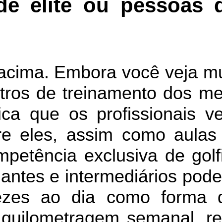
de elite ou pessoas
 acima. Embora você veja mu
stros de treinamento dos me
fica que os profissionais 
re eles, assim como aulas
etência exclusiva de golfis
iantes e intermediários pod
vezes ao dia como forma
quilometragem semanal, re