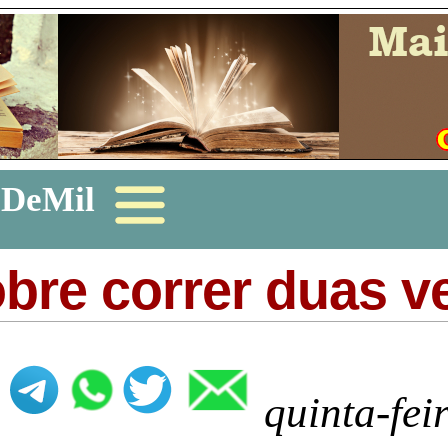
zDeMil
obre correr duas v
quinta-