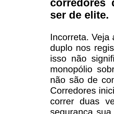
corredores 
ser de elite.
Incorreta. Veja
duplo nos regi
isso não signi
monopólio sob
não são de comp
Corredores inic
correr duas 
segurança sua 