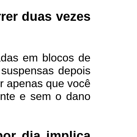
rer duas vezes
adas em blocos de
 suspensas depois
er apenas que você
ente e sem o dano
or dia implica