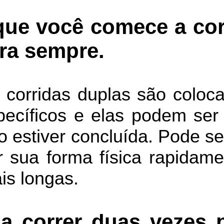
que você comece a cor
ara sempre.
 corridas duplas são coloc
pecíficos e elas podem ser
o estiver concluída. Pode s
r sua forma física rapidam
is longas.
a correr duas vezes p