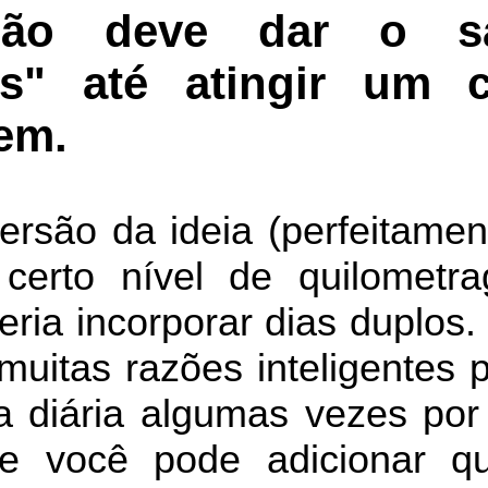
ão deve dar o sa
as" até atingir um c
em.
ersão da ideia (perfeitamen
erto nível de quilometr
ria incorporar dias duplos.
muitas razões inteligentes 
a diária algumas vezes po
e você pode adicionar q