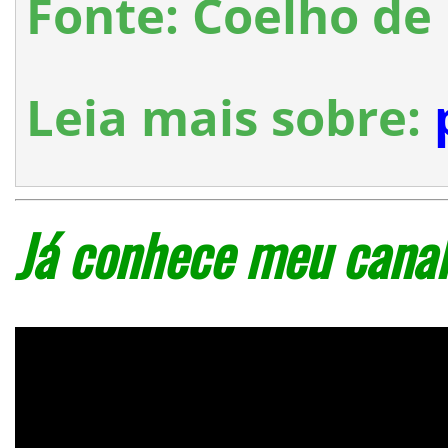
Fonte: Coelho d
Leia mais sobre:
Já conhece meu canal